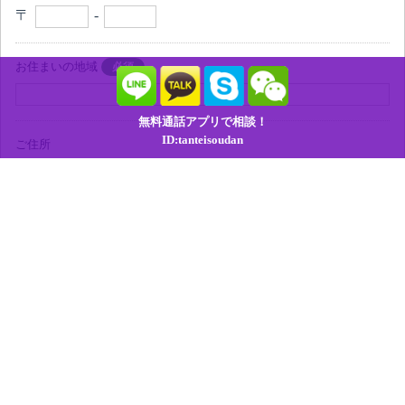
〒
-
お住まいの地域
必須
無料通話アプリで相談！
ID:tanteisoudan
ご住所
電話番号
必須
-
-
性別
必須
男性
女性
年齢
必須